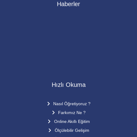
Haberler
1. Kur Dönem Sonu kutlaması
15 Mart 2015’te 1.kur dönem sonu kutlamasını VERA
mental aritmetik ve Hızlı okuma genel merkezinde
yaptık.Bu özel günde aramızda olan ve bizlere desteklerini
esirgemeyen değerli velilerimize çok teşekkür ediyoruz
Öğrencilerimiz performansları görülmeye
Hızlı Okuma
Nasıl Öğretiyoruz ?
Farkımız Ne ?
Online Akıllı Eğitim
Ölçülebilir Gelişim