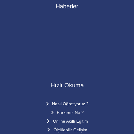
Haberler
1. Kur Dönem Sonu kutlaması
15 Mart 2015’te 1.kur dönem sonu kutlamasını VERA
mental aritmetik ve Hızlı okuma genel merkezinde
yaptık.Bu özel günde aramızda olan ve bizlere desteklerini
esirgemeyen değerli velilerimize çok teşekkür ediyoruz
Öğrencilerimiz performansları görülmeye
Hızlı Okuma
Nasıl Öğretiyoruz ?
Farkımız Ne ?
Online Akıllı Eğitim
Ölçülebilir Gelişim