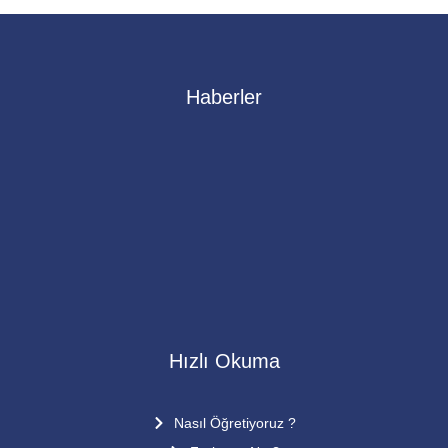
Haberler
1. Kur Dönem Sonu kutlaması
15 Mart 2015’te 1.kur dönem sonu kutlamasını VERA
mental aritmetik ve Hızlı okuma genel merkezinde
yaptık.Bu özel günde aramızda olan ve bizlere desteklerini
esirgemeyen değerli velilerimize çok teşekkür ediyoruz
Öğrencilerimiz performansları görülmeye
Hızlı Okuma
Nasıl Öğretiyoruz ?