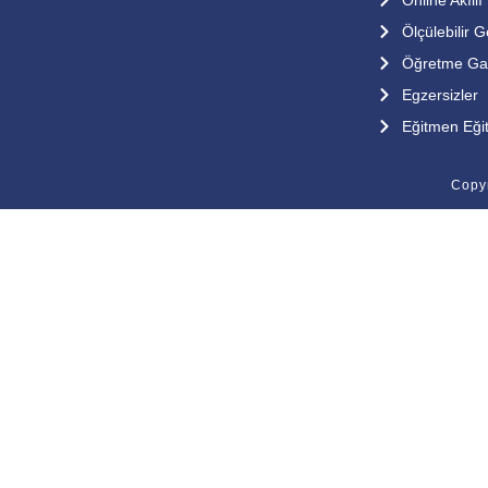
okuma genel merkezinde yaptık.Bu özel
günde aramızda olan ve bizlere desteklerini
Ölçülebilir G
esirgemeyen değerli velilerimize çok teşekkür
Öğretme Gar
ediyoruz Öğrencilerimiz performansları
Egzersizler
görülmeye
Eğitmen Eğit
Copy