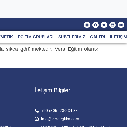
TMETIK
EĞITIM GRUPLARI
ŞUBELERIMIZ
GALERI
İLETIŞIM
a sıkça görülmektedir. Vera Eğitim olarak
İletişim Bilgileri
+90 (505) 730 34 34
info@veraegitim.com
yoruz ?
İslambey, Fatih Cd. No:62 kat 3, 34275