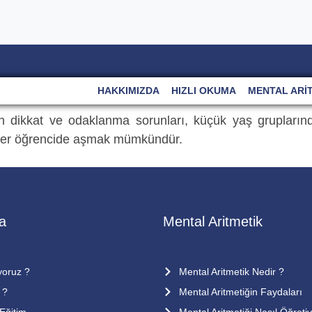
HAKKIMIZDA
HIZLI OKUMA
MENTAL ARI
 dikkat ve odaklanma sorunları, küçük yaş gruplarınd
k her öğrencide aşmak mümkündür.
a
Mental Aritmetik
yoruz ?
Mental Aritmetik Nedir ?
 ?
Mental Aritmetiğin Faydaları
 Eğitim
Mental Aritmetiği Nasıl Öğreti