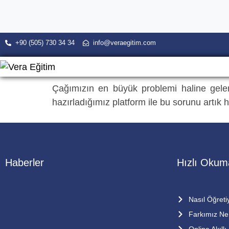
+90 (505) 730 34 34
info@veraegitim.com
Çağımızın en büyük problemi haline gelen
hazırladığımız platform ile bu sorunu artı
Haberler
Hızlı Okum
1. Kur Dönem Sonu kutlaması
Nasıl Öğreti
15 Mart 2015’te 1.kur dönem sonu
Farkımız Ne
kutlamasını VERA mental aritmetik ve Hızlı
Online Akıllı