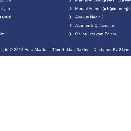
elişim
Mental Aritmetiği Eğitmen Eğit
antisi
Abaküs Nedir ?
Akademik Çalışmalar
imi
Online Uzaktan Eğitim
right © 2025 Vera Akademi Tüm Hakları Saklıdır. Designed By
Skyne