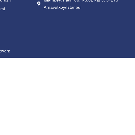
Arnavutköy/İstanbul
imi
twork